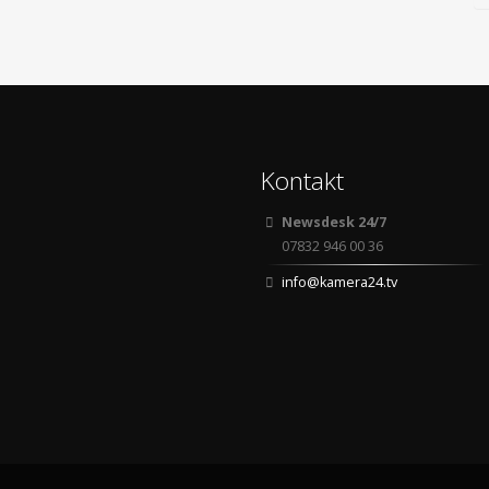
Kontakt
Newsdesk 24/7
07832 946 00 36
info@kamera24.tv