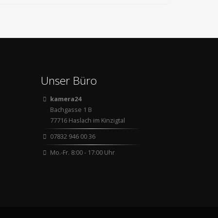
Unser Büro
kamera24
Bachgasse 1 B
77716 Haslach im Kinzigtal
07832 946 00 36
Mo.-Fr. 8:00 - 17:00 Uhr