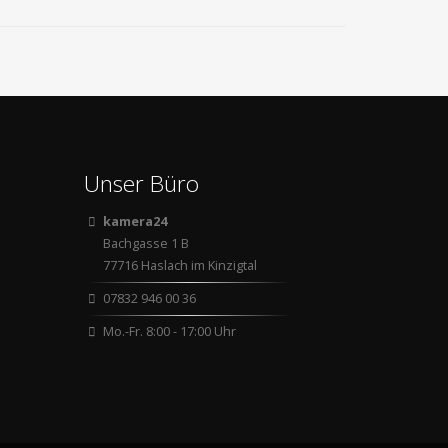
Unser Büro
kamera24
Bachgasse 1 B
77716 Haslach im Kinzigtal
07832 946 00 36
Mo.-Fr. 8:00 - 17:00 Uhr