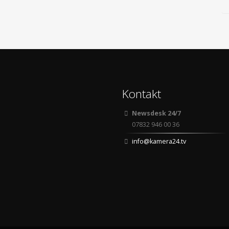
Kontakt
Newsdesk 24/7
07832 946 00 36
info@kamera24.tv