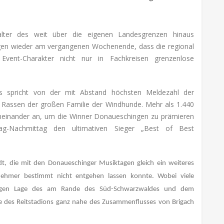
alter des weit über die eigenen Landesgrenzen hinaus
gen wieder am vergangenen Wochenende, dass die regional
Event-Charakter nicht nur in Fachkreisen grenzenlose
s spricht von der mit Abstand höchsten Meldezahl der
0 Rassen der großen Familie der Windhunde. Mehr als 1.440
nander an, um die Winner Donaueschingen zu prämieren
-Nachmittag den ultimativen Sieger „Best of Best
t, die mit den Donaueschinger Musiktagen gleich ein weiteres
nehmer bestimmt nicht entgehen lassen konnte. Wobei viele
aligen Lage des am Rande des Süd-Schwarzwaldes und dem
e des Reitstadions ganz nahe des Zusammenflusses von Brigach