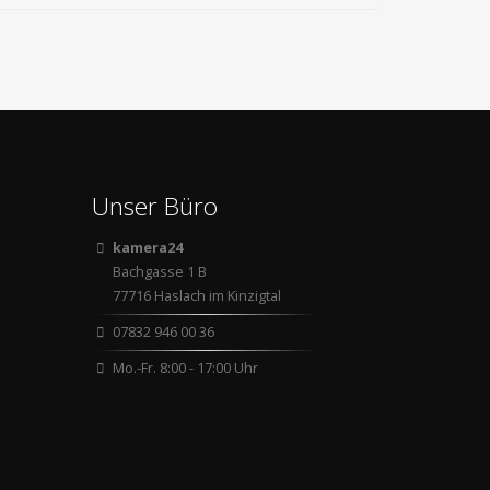
Unser Büro
kamera24
Bachgasse 1 B
77716 Haslach im Kinzigtal
07832 946 00 36
Mo.-Fr. 8:00 - 17:00 Uhr