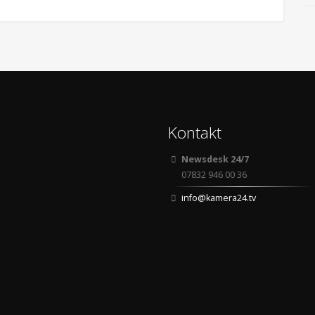
Kontakt
Newsdesk 24/7
07832 946 00 36
info@kamera24.tv